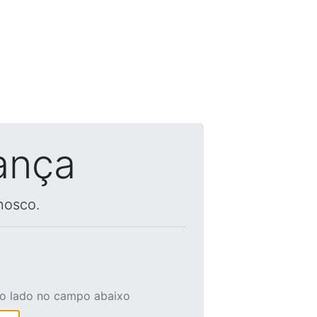
ança
nosco.
ao lado no campo abaixo