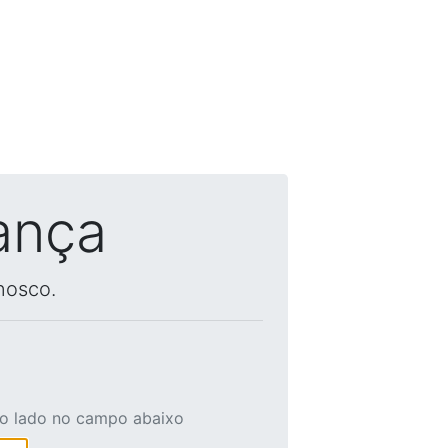
ança
nosco.
ao lado no campo abaixo