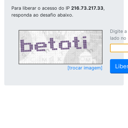
Para liberar o acesso
do IP
216.73.217.33
,
responda ao desafio abaixo.
Digite 
lado no
[trocar imagem]