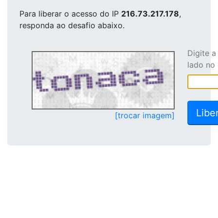
Para liberar o acesso
do IP
216.73.217.178
,
responda ao desafio abaixo.
Digite 
lado no
[trocar imagem]