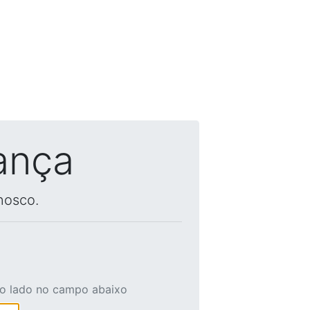
ança
nosco.
ao lado no campo abaixo