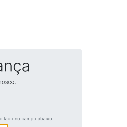
ança
nosco.
ao lado no campo abaixo